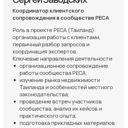
организация работы с клиентами,
первичный разбор запросов и
координация экспертов.
Ключевые направления деятельности:
организационное сопровождение
работы сообщества РЕСА;
изучение рынка недвижимости
Я согласен с
политикой конфиденциальности
Таиланда и особенностей местного
законодательства;
ОТПРАВИТЬ ЗАЯВКУ
проведение встреч участников
сообщества, анализ их кейсов и
практического опыта;
подготовка прикладных материалов
(статьи, видеоролики) на основе
реальных наблюдений участников;
просветительская работа в
социальных сетях;
консультирование покупателей по
проведению бесплатных аудитов
объектов недвижимости в Таиланде
(помощь в выявлении рисков и
предотвращении ошибок при