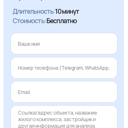
Заказать консультацию
Таиланд, 111/5 Moo.6, Ratsada
Subdistrict, Mueang, Phuket District,
Phuket Province
Москва, г. Зеленоград,
ул. Юности, д.8
+7 (495) 766-92-67
Политика конфиденциальности