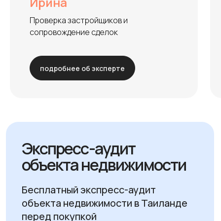
Ирина
перед покупкой
Длительность:
10 минут
Проверка застройщиков и
сопровождение сделок
Стоимость:
Бесплатно
подробнее об эксперте
Даю согласие на
обработку персональных
данных