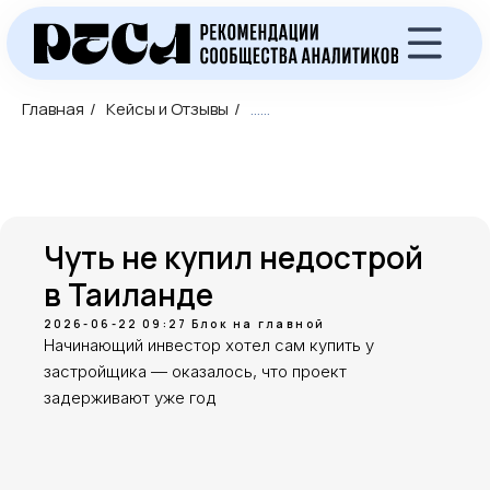
Главная
/
Кейсы и Отзывы
/
......
Чуть не купил недострой
Экспресс-аудит объекта
в Таиланде
недвижимости
2026-06-22 09:27
Блок на главной
Бесплатный экспресс-аудит объекта
Начинающий инвестор хотел сам купить у
недвижимости в Таиланде перед покупкой
застройщика — оказалось, что проект
длительность: 10 минут
стоимость: Бесплатно
задерживают уже год