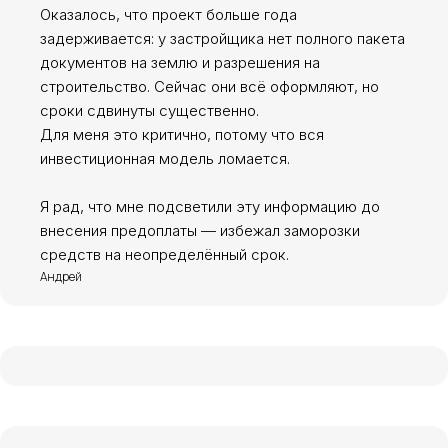
Оказалось, что проект больше года
задерживается: у застройщика нет полного пакета
документов на землю и разрешения на
строительство. Сейчас они всё оформляют, но
сроки сдвинуты существенно.
Для меня это критично, потому что вся
инвестиционная модель ломается.
Я рад, что мне подсветили эту информацию до
внесения предоплаты — избежал заморозки
средств на неопределённый срок.
Андрей
Таиланд, 111/5 Moo.6, Ratsada
Subdistrict, Mueang, Phuket District,
Phuket Province
Москва, г. Зеленоград,
ул. Юности, д.8