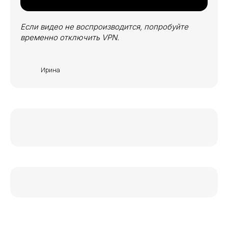
Если видео не воспроизводится, попробуйте
временно отключить VPN.
Ирина
Таиланд, 111/5 Moo.6, Ratsada
Subdistrict, Mueang, Phuket District,
Phuket Province
Москва, г. Зеленоград,
ул. Юности, д.8
+7 (495) 766-92-67